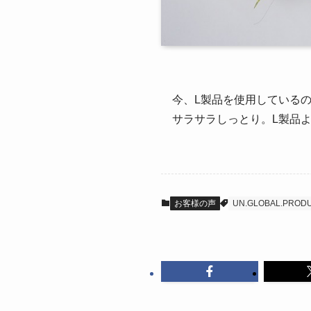
今、L製品を使用している
サラサラしっとり。L製品
お客様の声
UN.GLOBAL.PROD