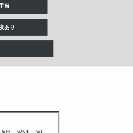
手当
度あり
五反田・西品川・西中