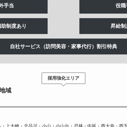
外手当
役職
補助制度あり
昇給制
自社サービス（訪問美容・家事代行）割引特典
採用強化エリア
地域
島・上大崎・北品川・小山・小山台・戸越・中延・西大井・西