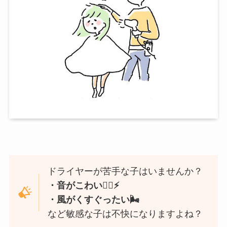
ドライヤーが苦手な子はいませんか？
・音がこわい👂🏻⚡️
・風がくすぐったい🌬
など敏感な子は不快になりますよね？