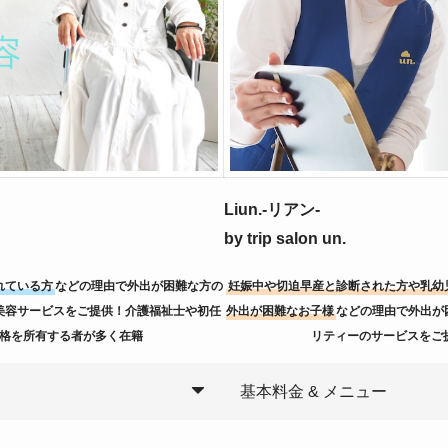
Liun.-リアン-
by trip salon un.
れている方
などの理由で外出が困難な方の
妊娠中や切迫早産と診断された方や乳幼
美容サービスをご提供！介護福祉士や初任
外出が困難なお子様
などの理由で外出が
格を所有する者が多く在籍
リティーのサービスをご
基本料金 & メニュー