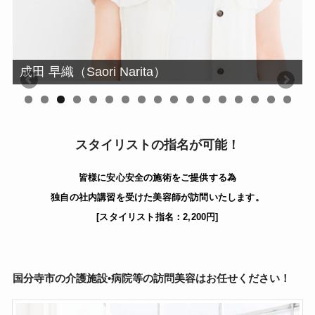
成田 早織（Saori Narita）
0
1
2
3
4
5
6
7
スタイリストの指名が可能！
皆様に安心安全の施術をご提供する為
独自の社内講習を受けた美容師が訪問いたします。
[スタイリスト指名：2,200円]
国分寺市
の介護施設•病院等の訪問美容はお任せください！