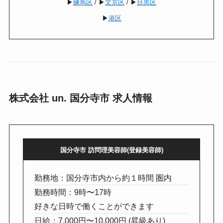
▶︎
練馬区
/ ▶︎
文京区
/ ▶︎
目黒区
▶︎
港区
株式会社 un. 国分寺市 求人情報
国分寺市 訪問理美容師(登録美容師)
勤務地：国分寺市内から約１時間 圏内
勤務時間：9時〜17時
好きな日時で働くことができます
日給：7,000円〜10,000円 (昇級あり)