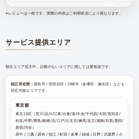
※レビューは一例です。実際の内容はご利用状況により異なります。
サービス提供エリア
順次エリア拡大中。記載のないエリアに関しては要相談です。
狛江市近郊：
調布市 / 世田谷区 / 川崎市（多摩区・麻生区）なども
対応可能エリアです。
東京都
東京23区（荒川/品川/江東/台東/港/中央/千代田/大田/世田谷/
杉並/中野/豊島/板橋/北/江戸川/文京/練馬/足立/葛飾/目黒/墨田/
新宿/渋谷）
府中 / 三鷹 / 調布 / 狛江 / 町田 / 多摩 / 稲城 / 日野 / 武蔵野 / 小