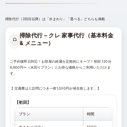
掃除代行（2回目以降）は「水まわり」「選べる」どちらも掲載
掃除代行 – クレ 家事代行（基本料金
& メニュー）
ご予約後即日対応！お部屋の綺麗を定期的にキープ！初回 120分
6,600円〜（水回りプラン）とお得な価格からご利用いただけま
す。
【 交通費は１訪問につき一律1,000円が発生致します。】
【初回】
プラン
時間
料
水まわりプラン
120分
6