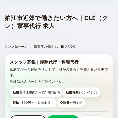
狛江市近郊で働きたい方へ｜CLÉ（ク
レ）家事代行 求人
リンク先ページへ（応募前の相談はLINEでもOK）
スタッフ募集｜掃除代行・料理代行
家庭で培った経験を活かして、誰かの暮らしを整えるお仕事で
す。
詳細は求人ページをご覧ください。
勤務地
狛江市内から約1時間圏内
勤務時間
9:00〜18:00
時給
1,300円〜（昇給あり）
交通費
全額支給