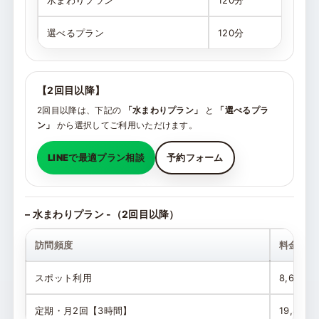
選べるプラン
120分
7,
【2回目以降】
2回目以降は、下記の
「水まわりプラン」
と
「選べるプラ
ン」
から選択してご利用いただけます。
LINEで最適プラン相談
予約フォーム
– 水まわりプラン -（2回目以降）
訪問頻度
料金
スポット利用
8,650円
定期・月2回【3時間】
19,800