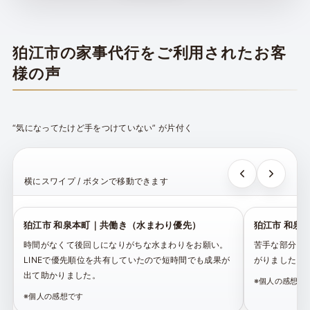
狛江市の家事代行をご利用されたお客
様の声
“気になってたけど手をつけていない” が片付く
横にスワイプ / ボタンで移動できます
狛江市 和泉本町｜共働き（水まわり優先）
狛江市 和泉
時間がなくて後回しになりがちな水まわりをお願い。
苦手な部分を
LINEで優先順位を共有していたので短時間でも成果が
がりました。
出て助かりました。
※個人の感想で
※個人の感想です