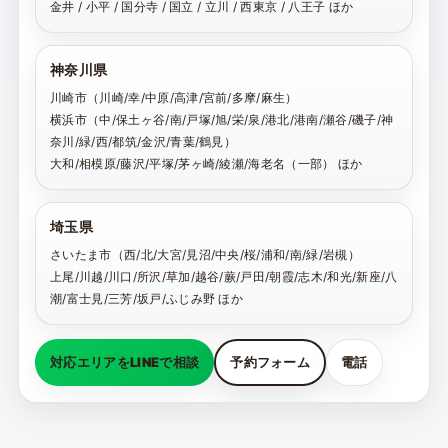
金井 / 小平 / 国分寺 / 国立 / 立川 / 西東京 / 八王子 ほか
神奈川県
川崎市（川崎/幸/中原/高津/宮前/多摩/麻生）
横浜市（中/保土ヶ谷/南/戸塚/旭/栄/泉/港北/港南/瀬谷/磯子/神
奈川/緑/西/都筑/金沢/青葉/鶴見）
大和/相模原/藤沢/平塚/茅ヶ崎/綾瀬/海老名（一部） ほか
埼玉県
さいたま市（西/北/大宮/見沼/中央/桜/浦和/南/緑/岩槻）
上尾/川越/川口/所沢/草加/越谷/蕨/戸田/朝霞/志木/和光/新座/八
潮/富士見/三芳/坂戸/ふじみ野 ほか
対応エリアをLINEで相談
予約フォーム
電話