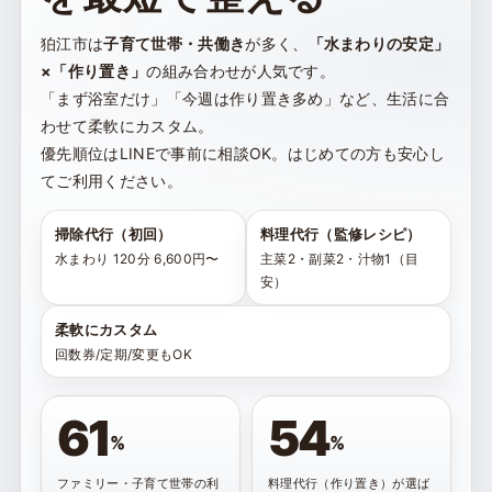
狛江市は
子育て世帯・共働き
が多く、
「水まわりの安定」
×「作り置き」
の組み合わせが人気です。
「まず浴室だけ」「今週は作り置き多め」など、生活に合
わせて柔軟にカスタム。
優先順位はLINEで事前に相談OK。はじめての方も安心し
てご利用ください。
掃除代行（初回）
料理代行（監修レシピ）
水まわり 120分 6,600円〜
主菜2・副菜2・汁物1（目
安）
柔軟にカスタム
回数券/定期/変更もOK
61
54
%
%
ファミリー・子育て世帯の利
料理代行（作り置き）が選ば