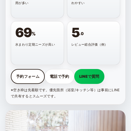
用が多い
れやすい
69
5
%
.0
水まわり定期ニーズが高い
レビュー総合評価（例）
予約フォーム
電話で予約
LINEで質問
※空き枠は先着順です。優先箇所（浴室/キッチン等）は事前にLINE
で共有するとスムーズです。