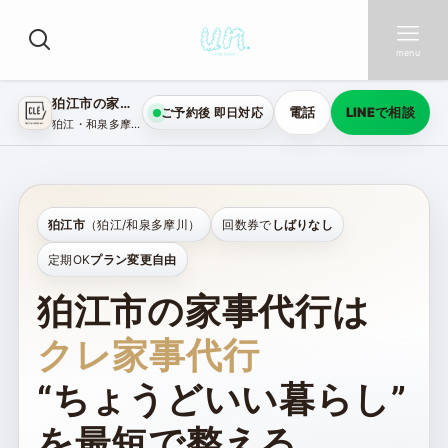
menu
狛江市の家事代行｜CLÉ（クレ家事代行）
電話
LINEで相談
ご予約後 即日対応
狛江・和泉多摩川・中和泉｜掃除代行・料理代行｜LINEで事前相談OK
狛江市
（狛江/和泉多摩川）
回数券で
しばりなし
定期OK
プラン変更自由
狛江市の家事代行は
クレ家事代行
“ちょうどいい暮らし”
を最短で整える