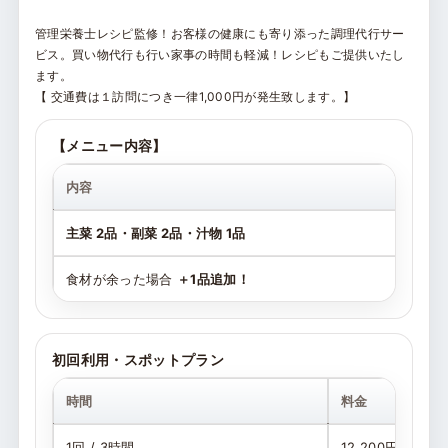
管理栄養士レシピ監修！お客様の健康にも寄り添った調理代行サー
ビス。買い物代行も行い家事の時間も軽減！レシピもご提供いたし
ます。
【 交通費は１訪問につき一律1,000円が発生致します。】
【メニュー内容】
内容
目
主菜 2品・副菜 2品・汁物 1品
（
食材が余った場合
＋1品追加！
（
初回利用・スポットプラン
時間
料金
1回 / 3時間
12,200円