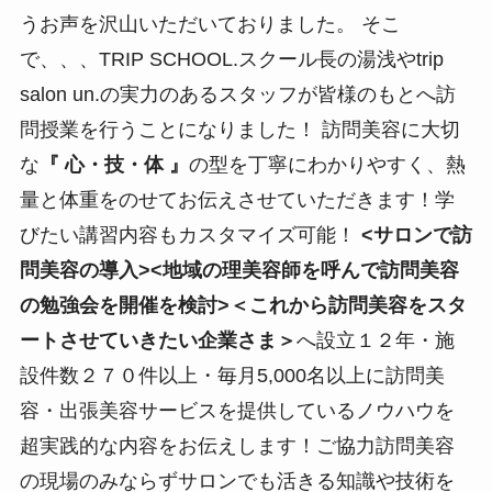
うお声を沢山いただいておりました。 そこ
で、、、TRIP SCHOOL.スクール長の湯浅やtrip
salon un.の実力のあるスタッフが皆様のもとへ訪
問授業を行うことになりました！ 訪問美容に大切
な
『 心・技・体 』
の型を丁寧にわかりやすく、熱
量と体重をのせてお伝えさせていただきます！学
びたい講習内容もカスタマイズ可能！
<サロンで訪
問美容の導入><地域の理美容師を呼んで訪問美容
の勉強会を開催を検討>＜これから訪問美容をスタ
ートさせていきたい企業さま＞
へ設立１２年・施
設件数２７０件以上・毎月5,000名以上に訪問美
容・出張美容サービスを提供しているノウハウを
超実践的な内容をお伝えします！ご協力訪問美容
の現場のみならずサロンでも活きる知識や技術を