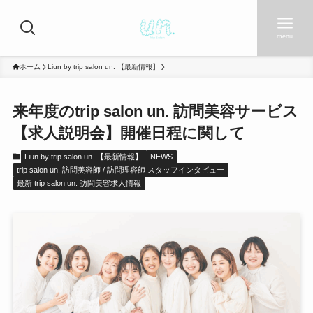
menu
ホーム
Liun by trip salon un. 【最新情報】
来年度のtrip salon un. 訪問美容サービス
【求人説明会】開催日程に関して
Liun by trip salon un. 【最新情報】
NEWS
trip salon un. 訪問美容師 / 訪問理容師 スタッフインタビュー
最新 trip salon un. 訪問美容求人情報