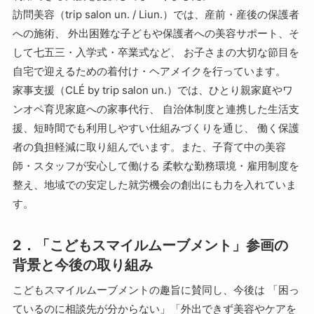
訪問美容（trip salon un. / Liun.）では、産前・産後の保護者
への施術、 外出困難な子どもや保護者への美容サポート、そ
して七五三・入学式・卒業式など、 お子さまの大切な節目を
自宅で迎えるための着付け・ヘアメイクを行っています。
家事支援（CLÉ by trip salon un.）では、ひとり親家庭やワ
ンオペ育児家庭への家事代行、 自治体制度と連携した生活支
援、短時間でも利用しやすい仕組みづくりを通じ、 働く保護
者の負担軽減に取り組んでいます。また、子育て中の美容
師・スタッフが安心して働ける 柔軟な勤務環境・雇用制度を
整え、地域での安定した就労機会の創出にも力を入れていま
す。
2．「こどもスマイルムーブメント」参画の
背景と今後の取り組み
こどもスマイルムーブメントの趣旨に賛同し、今後は 「困っ
ているのに相談先が分からない」「外出できず美容やケアを